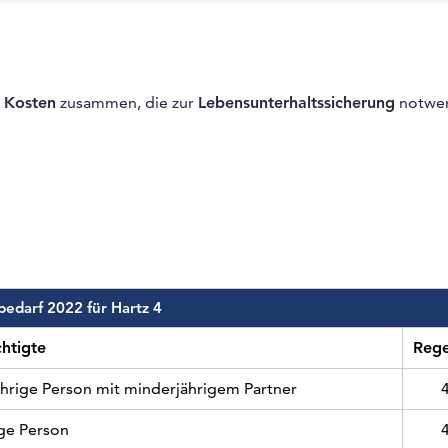
n
Kosten
zusammen, die zur
Lebensunterhaltssicherung
notwen
bedarf 2022 für Hartz 4
htigte
Rege
ährige Person mit minderjährigem Partner
ige Person