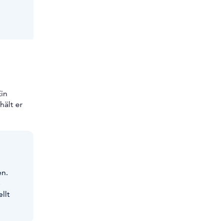
in
hält er
en.
e
llt