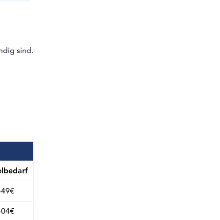
dig sind.
lbedarf
449€
404€