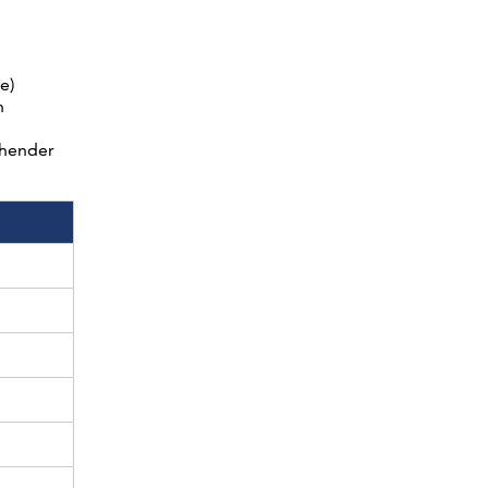
e)
n
chender