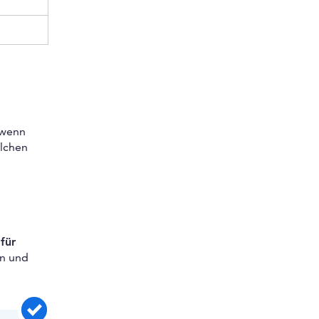
l wenn
lchen
für
en und