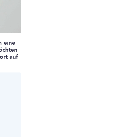
m eine
öchten
ort auf