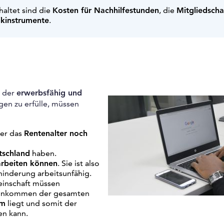
altet sind die
Kosten für Nachhilfestunden
, die
Mitgliedscha
ikinstrumente
.
, der
erwerbsfähig und
en zu erfülle, müssen
ber das
Rentenalter noch
tschland
haben.
arbeiten können
. Sie ist also
hinderung arbeitsunfähig.
einschaft müssen
s Einkommen der gesamten
um
liegt und somit der
en kann.