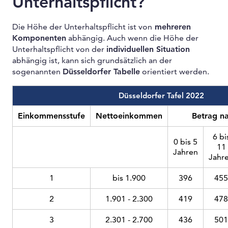
Unterhaltspflicht?
Die Höhe der Unterhaltspflicht ist von
mehreren
Komponenten
abhängig. Auch wenn die Höhe der
Unterhaltspflicht von der
individuellen Situation
abhängig ist, kann sich grundsätzlich an der
sogenannten
Düsseldorfer Tabelle
orientiert werden.
Düsseldorfer Tafel 2022
Einkommensstufe
Nettoeinkommen
Betrag na
6 bi
0 bis 5
11
Jahren
Jahr
1
bis 1.900
396
455
2
1.901 - 2.300
419
478
3
2.301 - 2.700
436
501