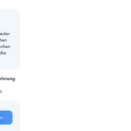
ieder
ten
schen
die
ohnung
.
t.
er