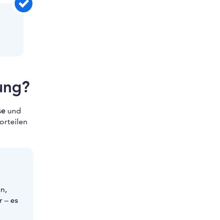
ung?
se
und
orteilen
n,
 – es