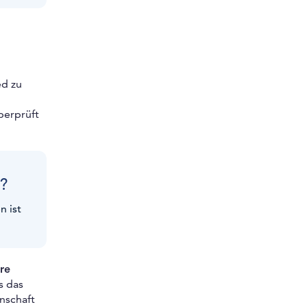
d zu
berprüft
g?
n ist
re
s das
nschaft