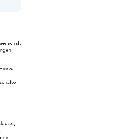
senschaft
ungen
Hierzu
schäfte
deutet,
s
e nur