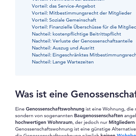
Vorteil: das Service-Angebot
Vorteil: Mitbestimmungsrecht der Mitglieder
Vorteil: Soziale Gemeinschaft
Vorteil: Finanzielle Überschüsse für die Mitglie
Nachteil: kostenpflichtige Beitrittspflicht
Nachteil: Verluste der Genossenschaftsanteile
Nachteil: Auszug und Ausritt
Nachteil: Eingeschränktes Mitbestimmungsrec
Nachteil: Lange Wartezeiten
Was ist eine Genossensch
Eine
Genossenschaftswohnung
ist eine Wohnung, die 
sondern von sogenannten
Baugenossenschaften
angeb
hochwertigen Wohnraum
, der jedoch nur
Mitgliedern
Genossenschaftswohnung ist eine günstige Alternativ
die Genossenschaftswohnung nämlich
keinen
Wohnber