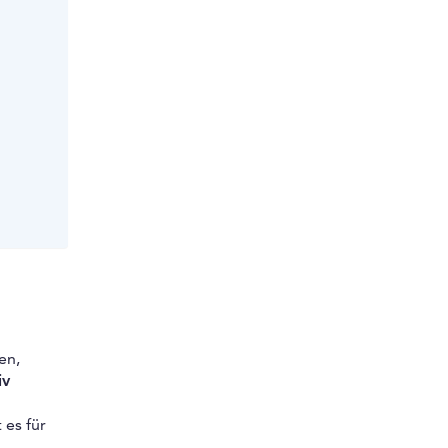
en,
iv
 es für