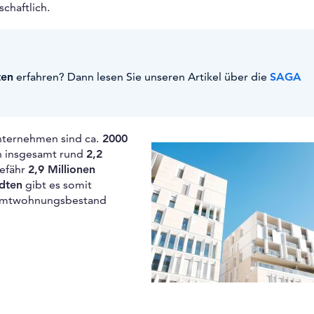
haftlich.
ten
erfahren? Dann lesen Sie unseren Artikel über die
SAGA
ternehmen sind ca.
2000
n insgesamt rund
2,2
efähr
2,9 Millionen
ädten
gibt es somit
esamtwohnungsbestand