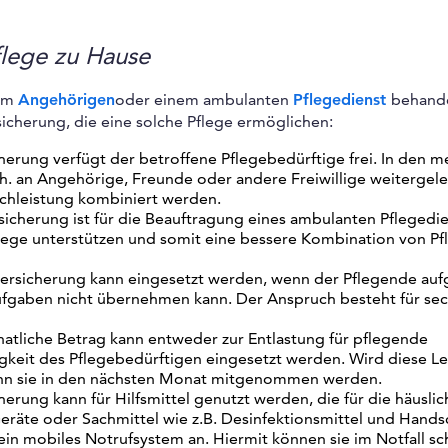
flege zu Hause
em
Angehörigen
oder einem ambulanten
Pflegedienst
behand
icherung, die eine solche Pflege ermöglichen:
herung verfügt der betroffene Pflegebedürftige frei. In den m
.h. an Angehörige, Freunde oder andere Freiwillige weitergelei
achleistung kombiniert werden.
rsicherung ist für die Beauftragung eines ambulanten Pflegedi
lege unterstützen und somit eine bessere Kombination von Pf
eversicherung kann eingesetzt werden, wenn der Pflegende au
ufgaben nicht übernehmen kann. Der Anspruch besteht für se
natliche Betrag kann entweder zur Entlastung für pflegende
keit des Pflegebedürftigen eingesetzt werden. Wird diese Le
kann sie in den nächsten Monat mitgenommen werden.
herung kann für Hilfsmittel genutzt werden, die für die häuslic
eräte oder Sachmittel wie z.B. Desinfektionsmittel und Hands
 ein mobiles Notrufsystem an. Hiermit können sie im Notfall sc