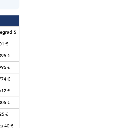
egrad 5
01 €
095 €
995 €
774 €
612 €
005 €
25 €
zu 40 €