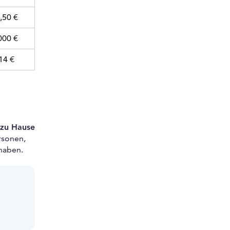
,50 €
000 €
14 €
zu Hause
rsonen,
haben.