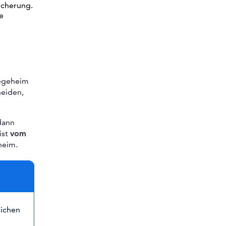
icherung.
e
legeheim
heiden,
dann
ist
vom
heim.
lichen