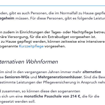
inden, gibt es auch Personen, die im Normalfall zu Hause gepfl
flegeheim
müssen. Für diese Personen, gibt es folgende Leist
en zudem in Einrichtungen der Tages- oder Nachtpflege betre
onäre Versorgung, für die ein Extrabudget vorgesehen ist.
l zu Hause gepflegt werden, können zeitweise eine intensivere
e sogenannte
Kurzzeitpflege
vorgesehen.
lternativen Wohnformen
eim sind in den vergangenen Jahren immer mehr
alternative
ise
Senioren-WGs
und
Mehrgenerationenhäuser
. Sind die B
estimmte Leistungen der Pflegeversicherung in Anspruch ne
d zusammen, so können diese den sogenannten
s sich um eine
monatliche Pauschale von 214 €
, die für die
ngesetzt werden soll.