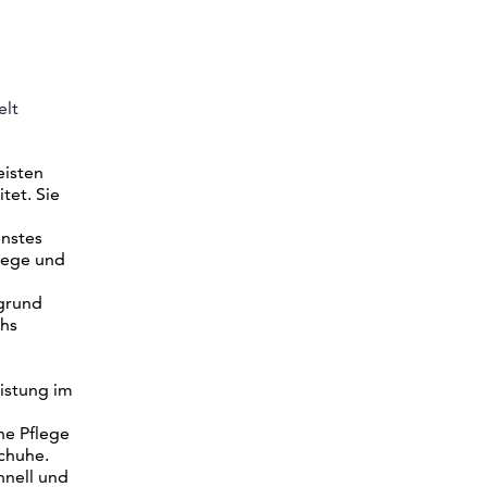
elt
eisten
tet. Sie
enstes
lege und
fgrund
chs
istung im
he Pflege
chuhe.
hnell und