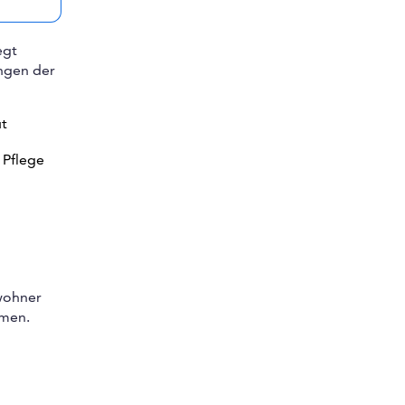
egt
ungen der
ut
 Pflege
ewohner
hmen.