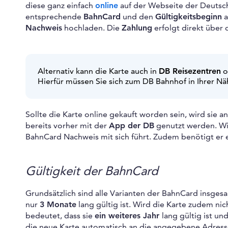
diese ganz einfach
online
auf der Webseite der Deutsch
entsprechende
BahnCard
und den
Gültigkeitsbeginn
a
Nachweis
hochladen. Die
Zahlung
erfolgt direkt über 
Alternativ kann die Karte auch in
DB Reisezentren
o
Hierfür müssen Sie sich zum DB Bahnhof in Ihrer N
Sollte die Karte online gekauft worden sein, wird sie 
bereits vorher mit der
App der DB
genutzt werden. Wic
BahnCard Nachweis mit sich führt. Zudem benötigt er
Gültigkeit der BahnCard
Grundsätzlich sind alle Varianten der BahnCard insge
nur
3 Monate
lang gültig ist. Wird die Karte zudem nich
bedeutet, dass sie
ein weiteres Jahr
lang gültig ist u
die neue Karte automatisch an die angegebene Adress