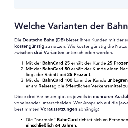
Welche Varianten der Bahn
Die
Deutsche Bahn (DB)
bietet ihren Kunden mit der
kostengünstig
zu nutzen. Wie kostengünstig die Nutzung
zwischen
drei Varianten
unterschieden werden:
Mit der
BahnCard 25
erhält der Kunde
25 Proze
Mit der
BahnCard 50
erhält der Kunde einen Na
liegt der Rabatt bei
25 Prozent
.
Mit der
BahnCard 100
kann der Kunde
unbegren
er am Reisetag die öffentlichen Verkehrsmittel 
Diese drei Varianten gibt es jeweils in
mehreren Ausfü
voneinander unterscheiden. Wer Anspruch auf die jeweil
bestimmten
Voraussetzungen
abhängig:
Die “normale”
BahnCard
richtet sich an Persone
einschließlich 64 Jahren
.