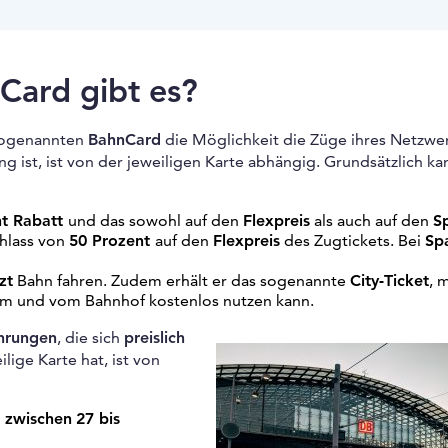
Card gibt es?
 sogenannten
BahnCard
die Möglichkeit die Züge ihres Netzwe
 ist, ist von der jeweiligen Karte abhängig. Grundsätzlich ka
nt Rabatt
und das sowohl auf den
Flexpreis
als auch auf den
S
chlass von
50 Prozent
auf den
Flexpreis
des Zugtickets. Bei
Sp
zt
Bahn fahren. Zudem erhält er das sogenannte
City-Ticket
, 
zum und vom Bahnhof kostenlos nutzen kann.
hrungen
, die sich
preislich
ige Karte hat, ist von
n
zwischen
27 bis