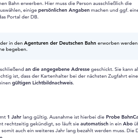
en Bahn erwerben. Hier muss die Person ausschließlich die
uswählen, einige
persönlichen Angaben
machen und ggf. ein
das Portal der DB.
der in den
Agenturen der Deutschen Bahn
erworben werden
ähe begeben.
anschließend
an die angegebene Adresse
geschickt. Sie kann a
htig ist, dass der Kartenhalter bei der nächsten Zugfahrt ein
 einen
gültigen Lichtbildnachweis
.
samt
1 Jahr
lang gültig. Ausnahme ist hierbei die
Probe BahnC
t rechtzeitig gekündigt, so läuft sie
automatisch
in ein
Abo
üb
nd somit auch ein weiteres Jahr lang bezahlt werden muss. Die 
e.