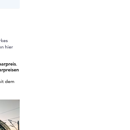
rkes
nn hier
parpreis
.
arpreisen
mit dem