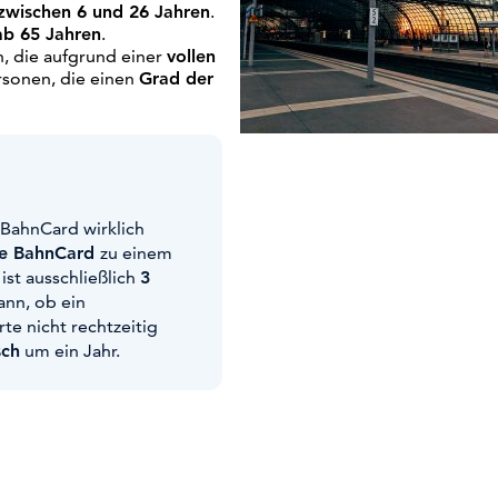
zwischen 6 und 26 Jahren
.
ab 65 Jahren
.
n, die aufgrund einer
vollen
sonen, die einen
Grad der
 BahnCard wirklich
e BahnCard
zu einem
st ausschließlich
3
ann, ob ein
te nicht rechtzeitig
sch
um ein Jahr.