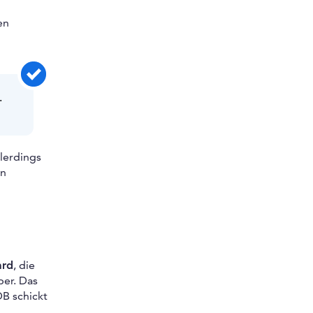
en
.
llerdings
en
ard
, die
er. Das
DB schickt