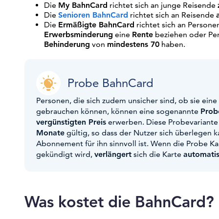
Die
My BahnCard
richtet sich an junge Reisende
Die
Senioren BahnCard
richtet sich an Reisende
Die
Ermäßigte BahnCard
richtet sich an Persone
Erwerbsminderung
eine
Rente
beziehen oder Per
Behinderung
von
mindestens 70
haben.
Probe BahnCard
Personen, die sich zudem unsicher sind, ob sie eine
gebrauchen können, können eine sogenannte
Prob
vergünstigten Preis
erwerben. Diese Probevariante i
Monate
gültig, so dass der Nutzer sich überlegen k
Abonnement für ihn sinnvoll ist. Wenn die Probe Kar
gekündigt wird,
verlängert
sich die Karte
automati
Was kostet die BahnCard?